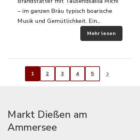
Brandstätter mit Tausendsassa Michi
– im ganzen Bräu typisch boarische
Musik und Gemütlichkeit. Ein…
Mehr lesen
1
2
3
4
5
Markt Dießen am
Ammersee