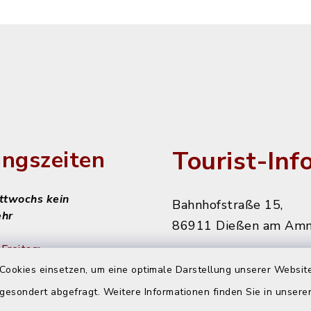
Tourist-Inf
ngszeiten
ittwochs kein
Bahnhofstraße 15,
ehr
86911 Dießen am Am
Freitag:
08151 906010
Cookies einsetzen, um eine optimale Darstellung unserer Website
 gesondert abgefragt. Weitere Informationen finden Sie in unser
diessen@starnbergam
achmittags: