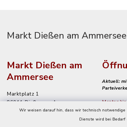
Markt Dießen am Ammersee
Markt Dießen am
Öffnu
Ammersee
Aktuell: m
Parteiverk
Marktplatz 1
Montag bis 
86911 Dießen am Ammersee
Wir weisen darauf hin, dass wir technisch notwendige 
8 - 12 Uhr
08807 9294-0
Dienste wird bei Bedarf
08807 9294-50
Dienstag n