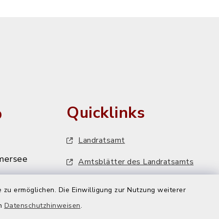
o
Quicklinks
Landratsamt
mersee
Amtsblätter des Landratsamts
MiFaZ - Mitfahrzentrale Dießen
 zu ermöglichen. Die Einwilligung zur Nutzung weiterer
VHS-Programm
en
Datenschutzhinweisen
.
mersee.de