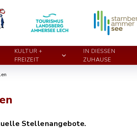
KULTUR +
IN DIESSEN Z
FREIZEIT
UHAUSE
len
len
ktuelle Stellenangebote.