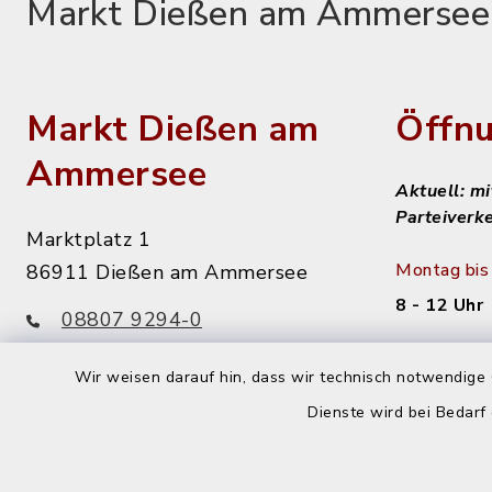
Markt Dießen am Ammersee
Markt Dießen am
Öffnu
Ammersee
Aktuell: m
Parteiverk
Marktplatz 1
Montag bis 
86911 Dießen am Ammersee
8 - 12 Uhr
08807 9294-0
08807 9294-50
Dienstag n
Wir weisen darauf hin, dass wir technisch notwendige 
info@diessen.de
14 - 16 Uh
Dienste wird bei Bedarf
Donnerstag
14 - 18 Uh