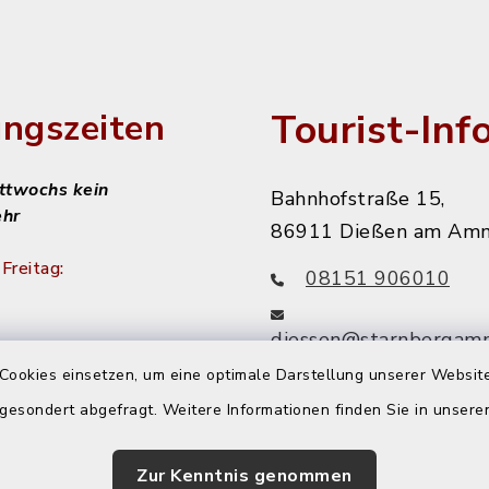
Tourist-Inf
ngszeiten
ittwochs kein
Bahnhofstraße 15,
ehr
86911 Dießen am Am
Freitag:
08151 906010
diessen@starnbergam
achmittags:
Cookies einsetzen, um eine optimale Darstellung unserer Website
r
 gesondert abgefragt. Weitere Informationen finden Sie in unser
 nachmittags:
Zur Kenntnis genommen
r