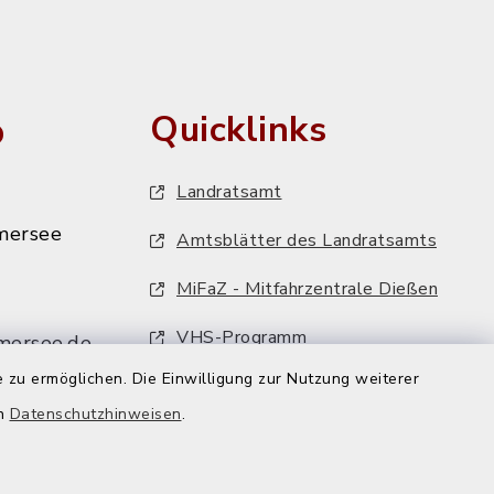
o
Quicklinks
Landratsamt
mersee
Amtsblätter des Landratsamts
MiFaZ - Mitfahrzentrale Dießen
VHS-Programm
mersee.de
 zu ermöglichen. Die Einwilligung zur Nutzung weiterer
FFH-Artenmonitoring
en
Datenschutzhinweisen
.