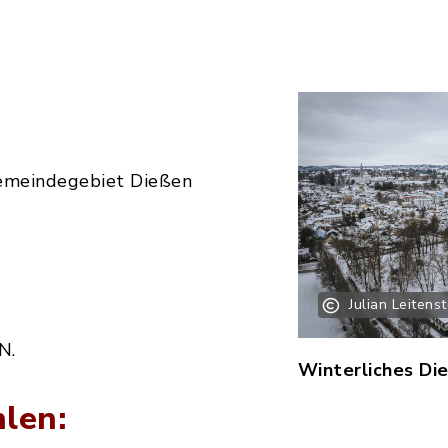
emeindegebiet Dießen
Julian Leitenst
N.
Winterliches Die
len: