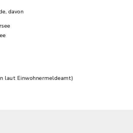
e, davon
rsee
ee
en laut Einwohnermeldeamt)