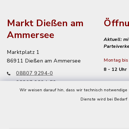
Markt Dießen am
Öffnu
Ammersee
Aktuell: m
Parteiverk
Marktplatz 1
Montag bis 
86911 Dießen am Ammersee
8 - 12 Uhr
08807 9294-0
08807 9294-50
Dienstag n
Wir weisen darauf hin, dass wir technisch notwendige 
info@diessen.de
14 - 16 Uh
Dienste wird bei Bedarf
Donnerstag
14 - 18 Uh