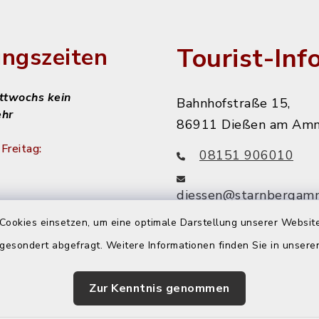
Tourist-Inf
ngszeiten
ittwochs kein
Bahnhofstraße 15,
ehr
86911 Dießen am Am
Freitag:
08151 906010
diessen@starnbergam
achmittags:
Cookies einsetzen, um eine optimale Darstellung unserer Website
r
 gesondert abgefragt. Weitere Informationen finden Sie in unser
 nachmittags:
r
Zur Kenntnis genommen