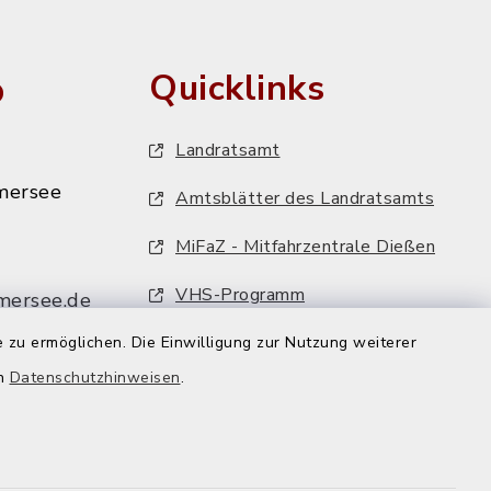
o
Quicklinks
Landratsamt
mersee
Amtsblätter des Landratsamts
MiFaZ - Mitfahrzentrale Dießen
VHS-Programm
mersee.de
FFH-Artenmonitoring
 zu ermöglichen. Die Einwilligung zur Nutzung weiterer
en
Datenschutzhinweisen
.