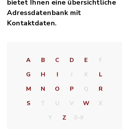
bietet Ihnen eine übersichtliche
Adressdatenbank mit
Kontaktdaten.
A
B
C
D
E
F
G
H
I
J
K
L
M
N
O
P
Q
R
S
T
U
V
W
X
Y
Z
0-9