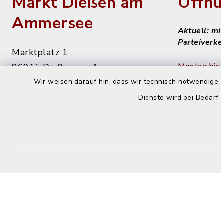
Markt Dießen am
Öffnu
Ammersee
Aktuell: m
Parteiverk
Marktplatz 1
Montag bis 
86911 Dießen am Ammersee
8 - 12 Uhr
Wir weisen darauf hin, dass wir technisch notwendige 
08807 9294-0
Dienste wird bei Bedarf
08807 9294-50
Dienstag n
info@diessen.de
14 - 16 Uh
Donnerstag
14 - 18 Uh