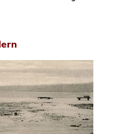
dern
Markt Dieß