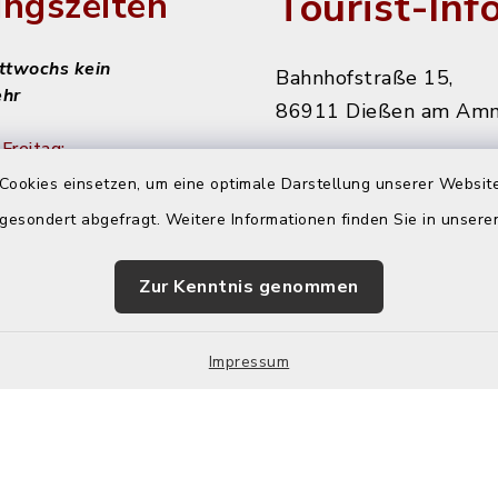
Tourist-Inf
ngszeiten
ittwochs kein
Bahnhofstraße 15,
ehr
86911 Dießen am Am
Freitag:
08151 906010
Cookies einsetzen, um eine optimale Darstellung unserer Website
diessen@starnbergam
 gesondert abgefragt. Weitere Informationen finden Sie in unser
achmittags:
r
Zur Kenntnis genommen
 nachmittags:
r
Impressum