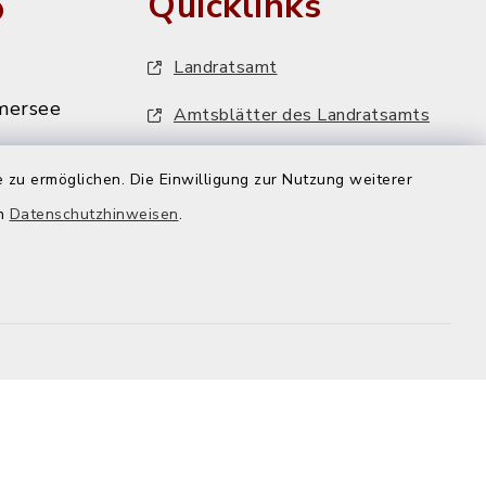
o
Quicklinks
Landratsamt
mersee
Amtsblätter des Landratsamts
MiFaZ - Mitfahrzentrale Dießen
 zu ermöglichen. Die Einwilligung zur Nutzung weiterer
VHS-Programm
mersee.de
en
Datenschutzhinweisen
.
FFH-Artenmonitoring