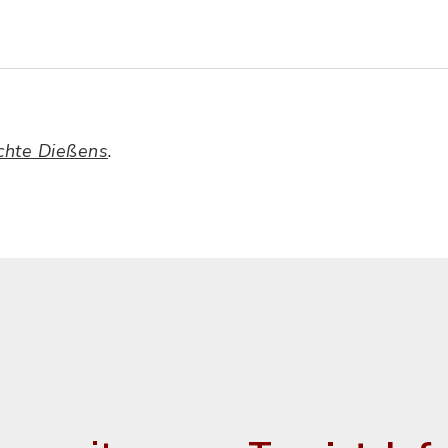
chte Dießens
.