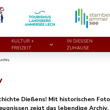
KULTUR +
IN DIESSEN Z
FREIZEIT
UHAUSE
rchiv
v
chichte Dießens! Mit historischen Fot
eugnissen zeigt das lebendige Archiv,