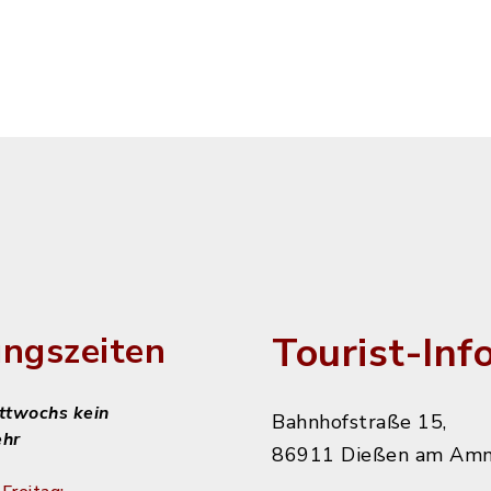
Tourist-Inf
ngszeiten
ittwochs kein
Bahnhofstraße 15,
ehr
86911 Dießen am Am