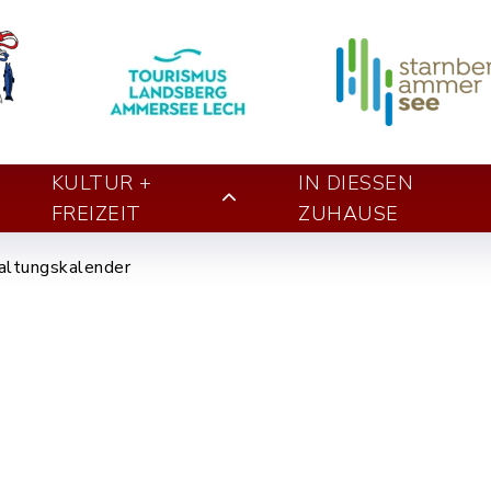
KULTUR +
IN DIESSEN Z
FREIZEIT
UHAUSE
altungskalender