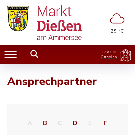
29 °C
Digitaler
Ortsplan
Ansprechpartner
A
B
C
D
E
F