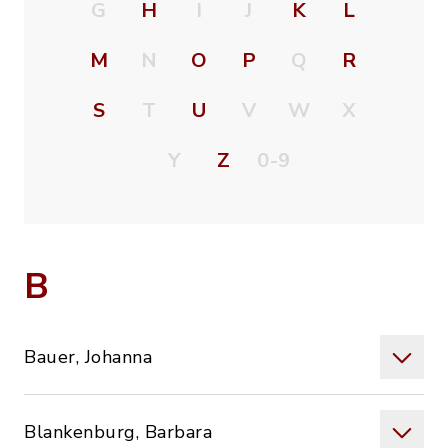
G
H
I
J
K
L
M
N
O
P
Q
R
S
T
U
V
W
X
Y
Z
0-9
B
Bauer, Johanna
Blankenburg, Barbara