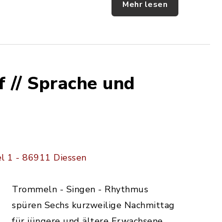
Mehr lesen
f // Sprache und
l 1 - 86911 Diessen
Trommeln - Singen - Rhythmus
spüren Sechs kurzweilige Nachmittag
für jüngere und ältere Erwachsene