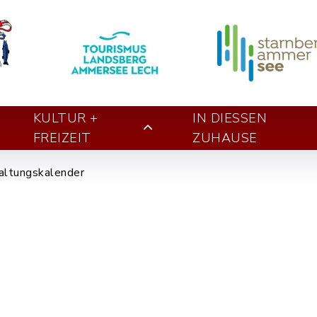
KULTUR +
IN DIESSEN Z
FREIZEIT
UHAUSE
altungskalender