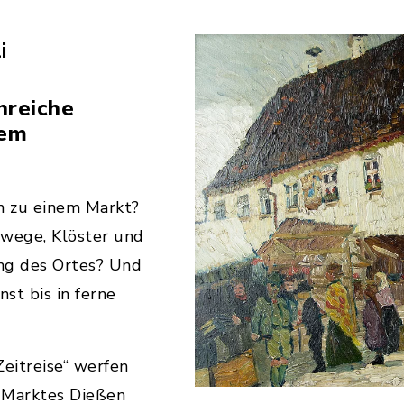
i
nreiche
dem
 zu einem Markt?
swege, Klöster und
ung des Ortes? Und
st bis in ferne
eitreise“ werfen
s Marktes Dießen