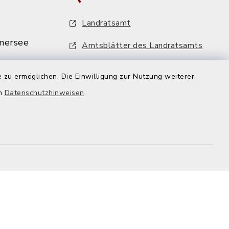
Landratsamt
mersee
Amtsblätter des Landratsamts
MiFaZ - Mitfahrzentrale Dießen
 zu ermöglichen. Die Einwilligung zur Nutzung weiterer
VHS-Programm
mersee.de
en
Datenschutzhinweisen
.
FFH-Artenmonitoring