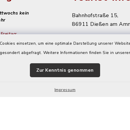
ittwochs kein
Bahnhofstraße 15,
ehr
86911 Dießen am Am
Freitag:
08151 906010
Cookies einsetzen, um eine optimale Darstellung unserer Website
diessen@starnbergam
 gesondert abgefragt. Weitere Informationen finden Sie in unser
achmittags:
r
Zur Kenntnis genommen
 nachmittags:
r
Impressum