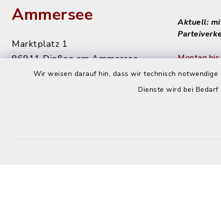
Ammersee
Aktuell: m
Parteiverk
Marktplatz 1
Montag bis 
86911 Dießen am Ammersee
8 - 12 Uhr
Wir weisen darauf hin, dass wir technisch notwendige 
08807 9294-0
Dienste wird bei Bedarf
08807 9294-50
Dienstag n
info@diessen.de
14 - 16 Uh
Donnerstag
14 - 18 Uh