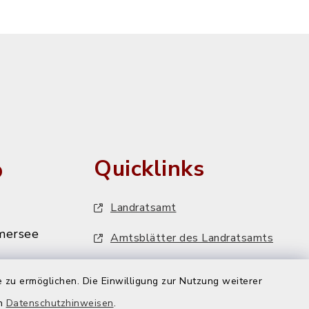
o
Quicklinks
Landratsamt
mersee
Amtsblätter des Landratsamts
MiFaZ - Mitfahrzentrale Dießen
 zu ermöglichen. Die Einwilligung zur Nutzung weiterer
VHS-Programm
mersee.de
en
Datenschutzhinweisen
.