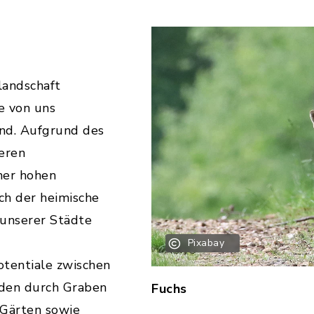
landschaft
e von uns
nd. Aufgrund des
eren
ner hohen
ch der heimische
 unserer Städte
Pixabay
otentiale zwischen
äden durch Graben
Fuchs
 Gärten sowie