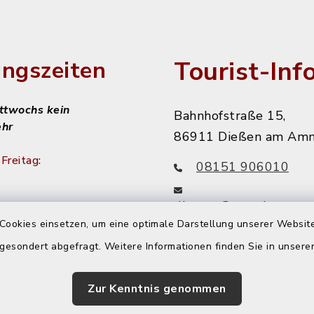
Tourist-Inf
ngszeiten
ittwochs kein
Bahnhofstraße 15,
ehr
86911 Dießen am Am
Freitag:
08151 906010
diessen@starnbergam
achmittags:
Cookies einsetzen, um eine optimale Darstellung unserer Website
r
 gesondert abgefragt. Weitere Informationen finden Sie in unser
 nachmittags:
Zur Kenntnis genommen
r