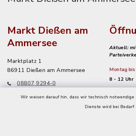
Markt Dießen am
Öffnu
Ammersee
Aktuell: m
Parteiverk
Marktplatz 1
Montag bis 
86911 Dießen am Ammersee
8 - 12 Uhr
08807 9294-0
08807 9294-50
Dienstag n
Wir weisen darauf hin, dass wir technisch notwendige 
info@diessen.de
14 - 16 Uh
Dienste wird bei Bedarf
Donnerstag
14 - 18 Uh