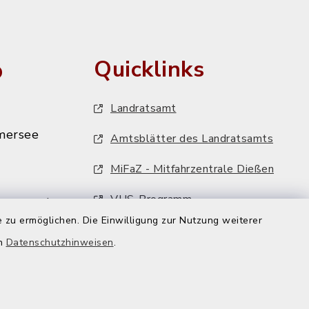
o
Quicklinks
Landratsamt
mersee
Amtsblätter des Landratsamts
MiFaZ - Mitfahrzentrale Dießen
VHS-Programm
mersee.de
 zu ermöglichen. Die Einwilligung zur Nutzung weiterer
FFH-Artenmonitoring
en
Datenschutzhinweisen
.