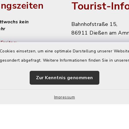
Tourist-Inf
ngszeiten
ittwochs kein
Bahnhofstraße 15,
ehr
86911 Dießen am Am
Freitag:
08151 906010
Cookies einsetzen, um eine optimale Darstellung unserer Website
 gesondert abgefragt. Weitere Informationen finden Sie in unser
diessen@starnbergam
achmittags:
r
Zur Kenntnis genommen
 nachmittags:
Impressum
r