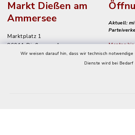
Markt Dießen am
Öffnu
Ammersee
Aktuell: m
Parteiverk
Marktplatz 1
Montag bis 
86911 Dießen am Ammersee
Wir weisen darauf hin, dass wir technisch notwendige 
8 - 12 Uhr
08807 9294-0
Dienste wird bei Bedarf
08807 9294-50
Dienstag n
info@diessen.de
14 - 16 Uh
Donnerstag
14 - 18 Uh