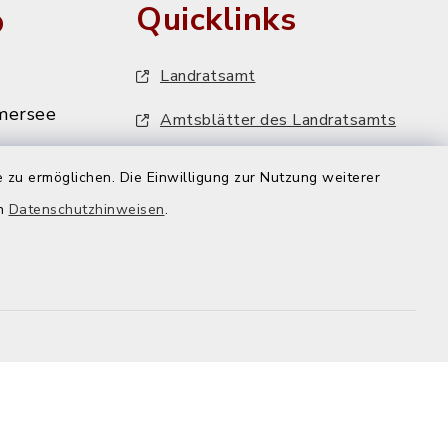
o
Quicklinks
Landratsamt
mersee
Amtsblätter des Landratsamts
MiFaZ - Mitfahrzentrale Dießen
 zu ermöglichen. Die Einwilligung zur Nutzung weiterer
VHS-Programm
en
Datenschutzhinweisen
.
mersee.de
FFH-Artenmonitoring