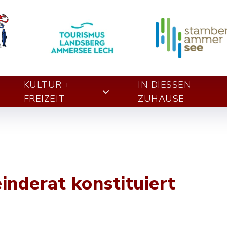
KULTUR +
IN DIESSEN Z
FREIZEIT
UHAUSE
nderat konstituiert