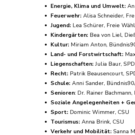
Energie, Klima und Umwelt:
Ant
Feuerwehr:
Alisa Schneider, Fr
Jugend:
Lea Schürer, Freie Wäh
Kindergärten:
Bea von Liel, Di
Kultur:
Miriam Anton, Bündnis9
Land- und Forstwirtschaft:
Maxi
Liegenschaften:
Julia Baur, SPD
Recht:
Patrik Beausencourt, SP
Schule:
Anni Sander, Bündnis90
Senioren
: Dr. Rainer Bachmann,
Soziale Angelegenheiten + G
Sport:
Dominic Wimmer, CSU
Tourismus:
Anna Brink, CSU
Verkehr und Mobilität:
Sanna Mü