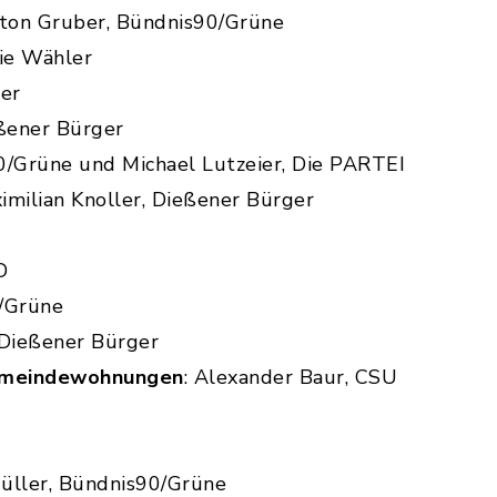
on Gruber, Bündnis90/Grüne
eie Wähler
ler
eßener Bürger
0/Grüne und Michael Lutzeier, Die PARTEI
milian Knoller, Dießener Bürger
D
/Grüne
 Dießener Bürger
emeindewohnungen
: Alexander Baur, CSU
ller, Bündnis90/Grüne