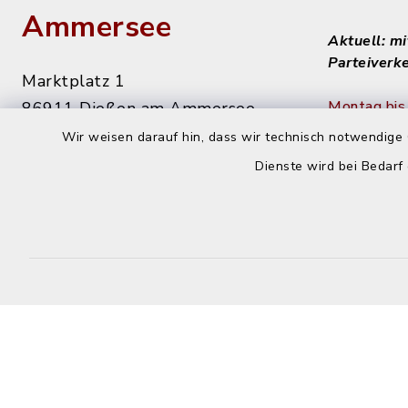
Ammersee
Aktuell: m
Parteiverk
Marktplatz 1
Montag bis 
86911 Dießen am Ammersee
8 - 12 Uhr
Wir weisen darauf hin, dass wir technisch notwendige 
08807 9294-0
Dienste wird bei Bedarf
08807 9294-50
Dienstag n
info@diessen.de
14 - 16 Uh
Donnerstag
14 - 18 Uh