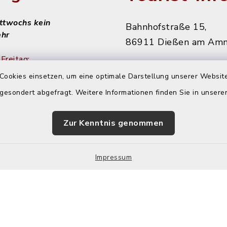
ittwochs kein
Bahnhofstraße 15,
ehr
86911 Dießen am Am
Freitag:
08151 906010
Cookies einsetzen, um eine optimale Darstellung unserer Website
diessen@starnbergam
 gesondert abgefragt. Weitere Informationen finden Sie in unser
achmittags:
r
Zur Kenntnis genommen
 nachmittags:
r
Impressum