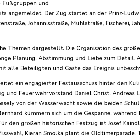
he Fußgruppen und
its angemeldet. Der Zug startet an der Prinz-Ludw
enstraße, Johannisstraße, Mühlstraße, Fischerei, Ja
che Themen dargestellt. Die Organisation des großen
enge Planung, Abstimmung und Liebe zum Detail. A
mit alle Beteiligten und Gäste das Ereignis unbesc
eitet ein engagierter Festausschuss hinter den Kulis
 und Feuerwehrvorstand Daniel Christ, Andreas Leh
ssely von der Wasserwacht sowie die beiden Schull
 Bernhard kümmern sich um die Gespanne, währen
Für den großen historischen Festzug ist Josef Kaind
isswahl, Kieran Smolka plant die Oldtimerparade.