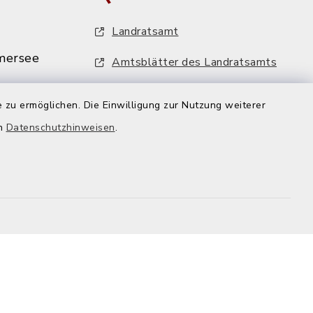
Landratsamt
mersee
Amtsblätter des Landratsamts
MiFaZ - Mitfahrzentrale Dießen
 zu ermöglichen. Die Einwilligung zur Nutzung weiterer
VHS-Programm
mersee.de
en
Datenschutzhinweisen
.
FFH-Artenmonitoring