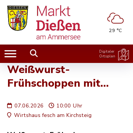
29 °C
Digitaler
Ortsplan
Weißwurst-
Frühschoppen mit
Kernhaus Musi
07.06.2026
10:00 Uhr
(Bläsergruppe
Wirtshaus fesch am Kirchsteig
Dießen)