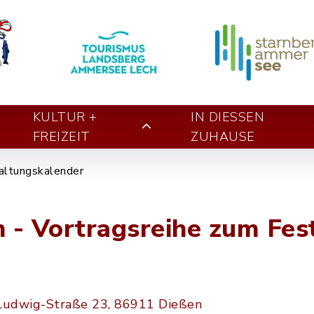
KULTUR +
IN DIESSEN Z
FREIZEIT
UHAUSE
altungskalender
 - Vortragsreihe zum Fes
-Ludwig-Straße 23, 86911 Dießen