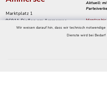
Aktuell: m
Parteiverk
Marktplatz 1
Montag bis 
86911 Dießen am Ammersee
8 - 12 Uhr
Wir weisen darauf hin, dass wir technisch notwendige 
08807 9294-0
Dienste wird bei Bedarf
08807 9294-50
Dienstag n
info@diessen.de
14 - 16 Uh
Donnerstag
14 - 18 Uh
Kontakt
Barrierefreiheit
Datenschutz