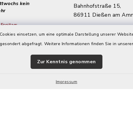
ittwochs kein
Bahnhofstraße 15,
ehr
86911 Dießen am Am
Freitag:
08151 906010
Cookies einsetzen, um eine optimale Darstellung unserer Website
diessen@starnbergam
 gesondert abgefragt. Weitere Informationen finden Sie in unser
achmittags:
r
Zur Kenntnis genommen
 nachmittags:
r
Impressum
Impressum
Sitemap
Cookie-Einstellungen