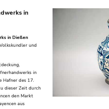
ndwerks in
ks in Dießen
 Volkskundler und
ntdeckung,
fnerhandwerks in
e Hafner des 17.
u dieser Zeit durch
encen den Markt
Fayencen aus