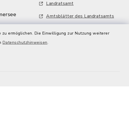
Landratsamt
mersee
Amtsblätter des Landratsamts
MiFaZ - Mitfahrzentrale Dießen
 zu ermöglichen. Die Einwilligung zur Nutzung weiterer
VHS-Programm
mersee.de
en
Datenschutzhinweisen
.
FFH-Artenmonitoring