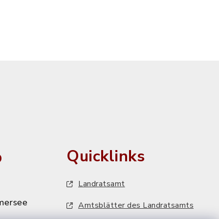
o
Quicklinks
Landratsamt
mersee
Amtsblätter des Landratsamts