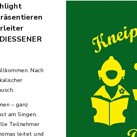
hlight
räsentieren
leiter
 DIESSENER
willkommen. Nach
kalischer
usch.
men – ganz
st am Singen.
lle Teilnehmer
Thomas leitet und