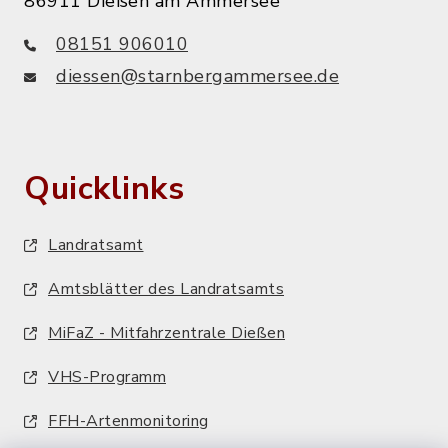
86911 Dießen am Ammersee
08151 906010
diessen@starnbergammersee.de
Quicklinks
Landratsamt
Amtsblätter des Landratsamts
MiFaZ - Mitfahrzentrale Dießen
VHS-Programm
FFH-Artenmonitoring