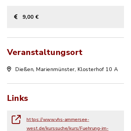
9,00 €
Veranstaltungsort
Dießen, Marienmünster, Klosterhof 10 A
Links
https://www.vhs-ammersee-
west.de/kurssuche/kurs/Fuehrung-im-