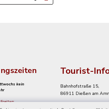
Tourist-Inf
ngszeiten
ittwochs kein
Bahnhofstraße 15,
ehr
86911 Dießen am Am
Freitag:
08151 906010