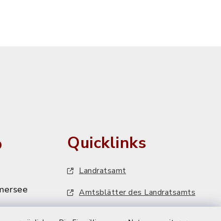
o
Quicklinks
Landratsamt
mersee
Amtsblätter des Landratsamts
MiFaZ - Mitfahrzentrale Dießen