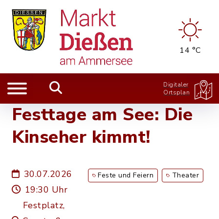
14 °C
Digitaler
Ortsplan
Festtage am See: Die
Kinseher kimmt!
30.07.2026
Feste und Feiern
Theater
19:30 Uhr
Festplatz,