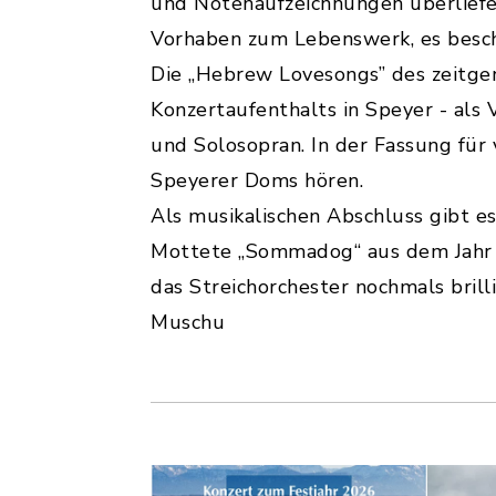
und Notenaufzeichnungen überliefe
Vorhaben zum Lebenswerk, es besch
Die „Hebrew Lovesongs” des zeitge
Konzertaufenthalts in Speyer - als 
und Solosopran. In der Fassung für
Speyerer Doms hören.
Als musikalischen Abschluss gibt e
Mottete „Sommadog“ aus dem Jahr 2
das Streichorchester nochmals brilli
Muschu