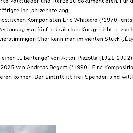
rte Volkslieder und -tänze zu dokumentieren. Für
äftigte ihn jahrzehntelang.
nössischen Komponisten Eric Whitacre (*1970) ent
Vertonung von fünf hebräischen Kurzgedichten von Hi
 vierstimmigen Chor kann man im vierten Stück („Ézy
s einen „Libertango“ von Astor Piazolla (1921-1992
025 von Andreas Begert (*1990). Eine Komposition
eren können. Der Eintritt ist frei, Spenden sind wi