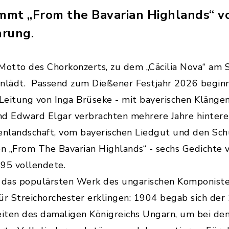
ommt „From the Bavarian Highlands“ v
hrung.
to des Chorkonzerts, zu dem „Cäcilia Nova“ am Sonn
 einlädt. Passend zum Dießener Festjahr 2026 beg
 Leitung von Inga Brüseke - mit bayerischen Klänge
nd Edward Elgar verbrachten mehrere Jahre hinterei
enlandschaft, vom bayerischen Liedgut und den Sch
 „From The Bavarian Highlands“ - sechs Gedichte v
95 vollendete.
, das populärsten Werk des ungarischen Komponist
r Streichorchester erklingen: 1904 begab sich der 
ten des damaligen Königreichs Ungarn, um bei den