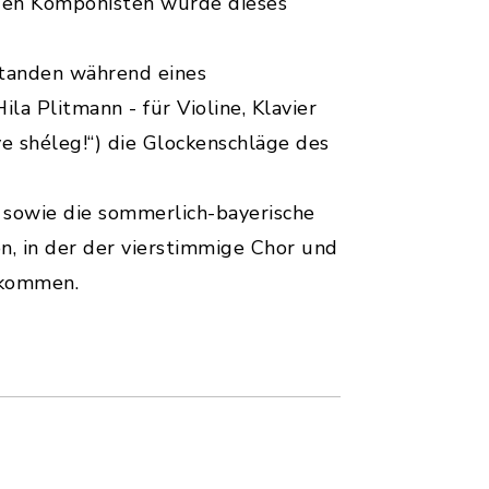
 den Komponisten wurde dieses
standen während eines
la Plitmann - für Violine, Klavier
e shéleg!“) die Glockenschläge des
) sowie die sommerlich-bayerische
, in der der vierstimmige Chor und
llkommen.