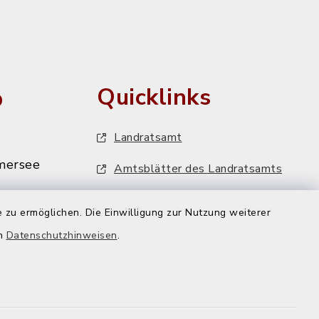
o
Quicklinks
Landratsamt
mersee
Amtsblätter des Landratsamts
MiFaZ - Mitfahrzentrale Dießen
 zu ermöglichen. Die Einwilligung zur Nutzung weiterer
VHS-Programm
mersee.de
en
Datenschutzhinweisen
.
FFH-Artenmonitoring