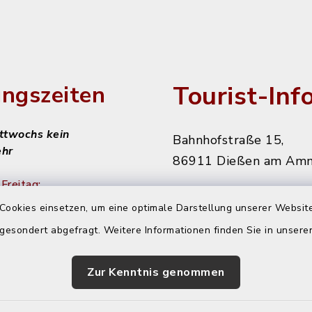
Tourist-Inf
ngszeiten
ittwochs kein
Bahnhofstraße 15,
ehr
86911 Dießen am Am
Freitag:
08151 906010
Cookies einsetzen, um eine optimale Darstellung unserer Website
diessen@starnbergam
 gesondert abgefragt. Weitere Informationen finden Sie in unser
achmittags:
r
Zur Kenntnis genommen
 nachmittags: