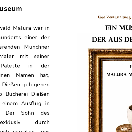
Museum
swald Malura war in
hunderts einer der
sierenden Münchner
Maler mit seiner
 Palette in der
einen Namen hat,
e Dießen gelegenen
o Bücherei Dießen
einem Ausflug in
m. Der Sohn des
klusiv durch
uch verraten, was