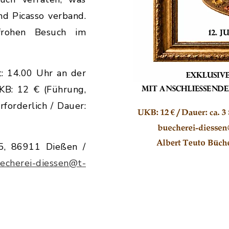
nd Picasso verband.
nfrohen Besuch im
t: 14.00 Uhr an der
KB: 12 € (Führung,
forderlich / Dauer:
5, 86911 Dießen /
echerei-diessen@t-