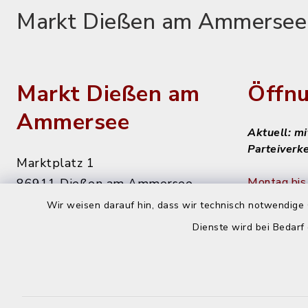
Markt Dießen am Ammersee
Markt Dießen am
Öffnu
Ammersee
Aktuell: m
Parteiverk
Marktplatz 1
Montag bis 
86911 Dießen am Ammersee
8 - 12 Uhr
Wir weisen darauf hin, dass wir technisch notwendige 
08807 9294-0
Dienste wird bei Bedarf
08807 9294-50
Dienstag n
info@diessen.de
14 - 16 Uh
Donnerstag