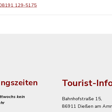
08191 129-5175
Tourist-Inf
ngszeiten
ittwochs kein
Bahnhofstraße 15,
ehr
86911 Dießen am Am