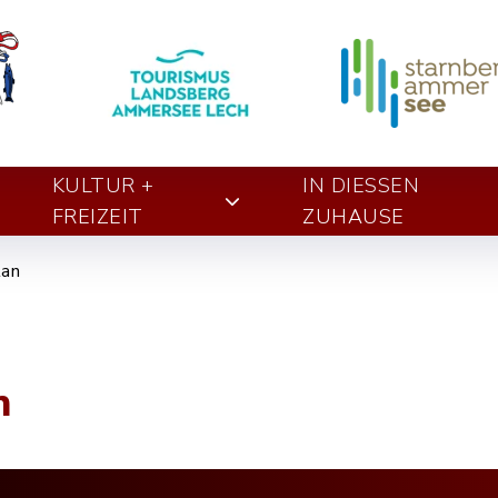
KULTUR +
IN DIESSEN Z
FREIZEIT
UHAUSE
lan
n