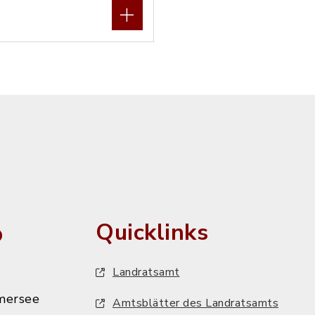
o
Quicklinks
Landratsamt
mersee
Amtsblätter des Landratsamts