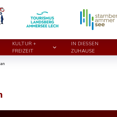
KULTUR +
IN DIESSEN Z
FREIZEIT
UHAUSE
lan
n