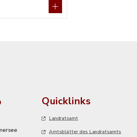
o
Quicklinks
Landratsamt
mersee
Amtsblätter des Landratsamts