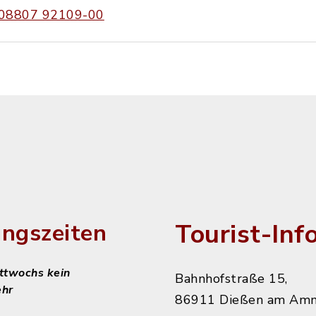
08807 92109-00
Tourist-Inf
ngszeiten
ittwochs kein
Bahnhofstraße 15,
ehr
86911 Dießen am Am