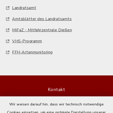
Landratsamt
Amtsblätter des Landratsamts
MiFaZ - Mitfahrzentrale Dießen
VHS-Programm
FFH-Artenmonitoring
Kontakt
Barrierefreiheit
Wir weisen darauf hin, dass wir technisch notwendige
Cookies einsetzen, um eine optimale Darstellung unserer